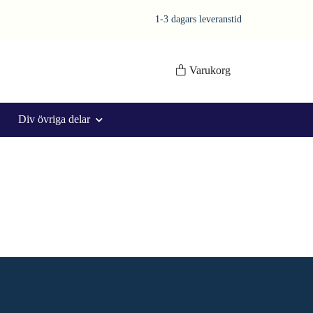
1-3 dagars leveranstid
Varukorg
Div övriga delar