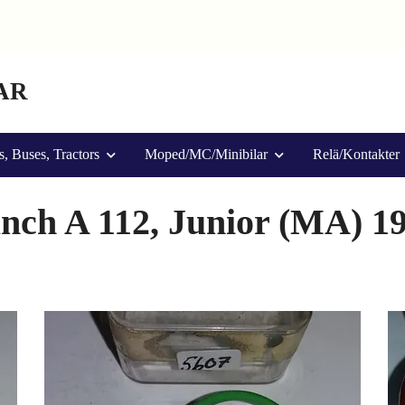
AR
s, Buses, Tractors
Moped/MC/Minibilar
Relä/Kontakter
nch A 112, Junior (MA) 1