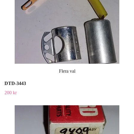
Flera val
DTD-3443
200 kr