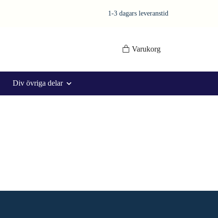
1-3 dagars leveranstid
Varukorg
Div övriga delar