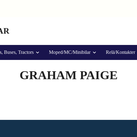
AR
s, Buses, Tractors
Moped/MC/Minibilar
Relä/Kontakter
GRAHAM PAIGE