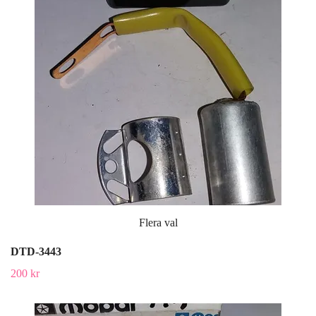
Flera val
DTD-3443
200 kr