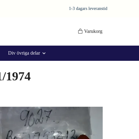
1-3 dagars leveranstid
Varukorg
Div övriga delar
1/1974