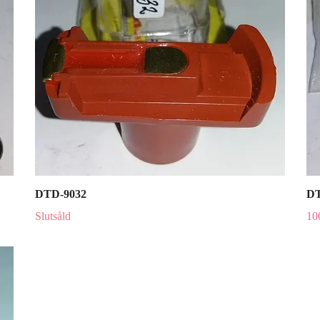
DTD-9032
DT
Slutsåld
10