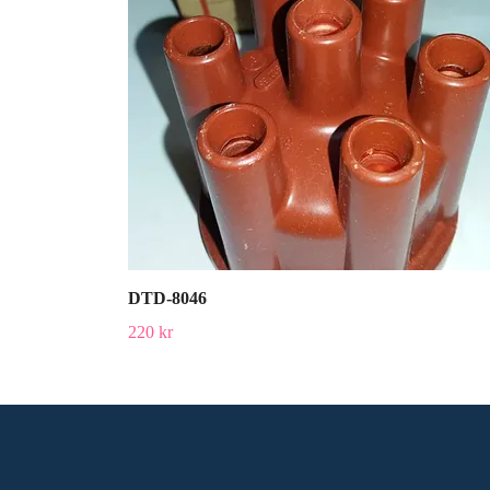
DTD-8046
220 kr