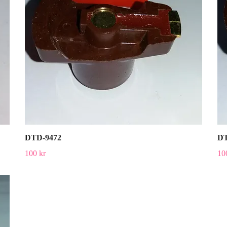
DTD-9472
DT
100 kr
10