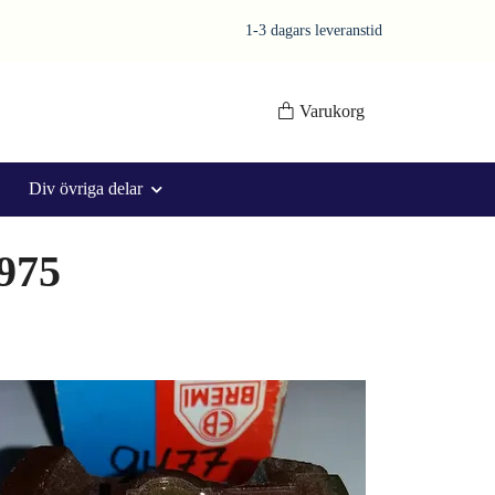
1-3 dagars leveranstid
Varukorg
Div övriga delar
1975