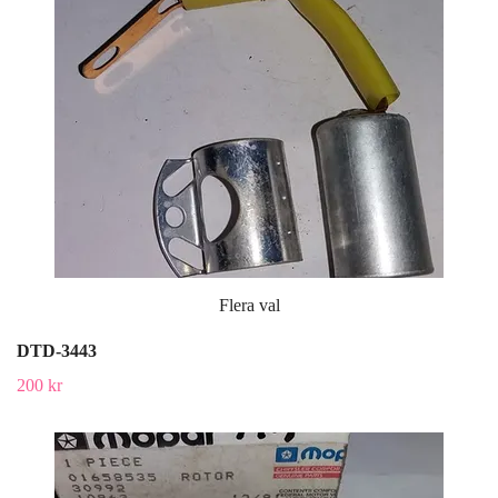
Flera val
DTD-3443
200 kr