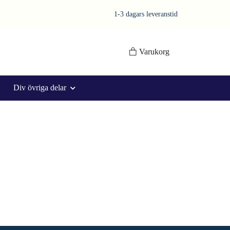
1-3 dagars leveranstid
Varukorg
Div övriga delar