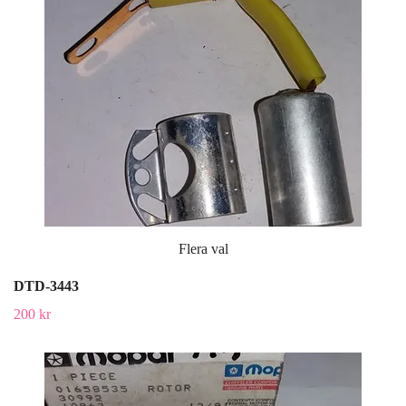
Flera val
DTD-3443
200 kr