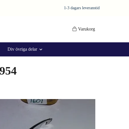
1-3 dagars leveranstid
Varukorg
Div övriga delar
1954