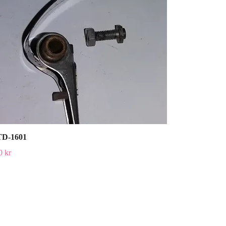
D-1601
0 kr