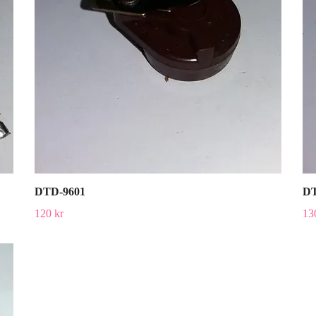
DTD-9601
DT
120 kr
13