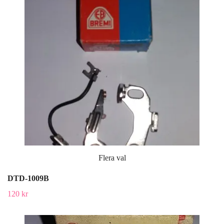
Flera val
DTD-1009B
120 kr