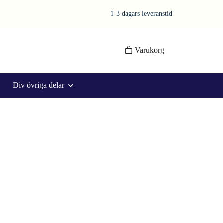
1-3 dagars leveranstid
Varukorg
Div övriga delar