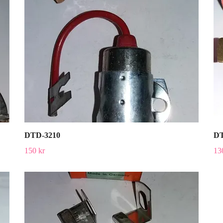
DTD-3210
DT
150 kr
13