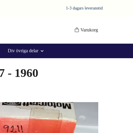
1-3 dagars leveranstid
Varukorg
Div övriga delar
7 - 1960