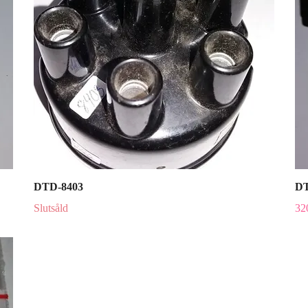
DTD-8403
DT
Slutsåld
32