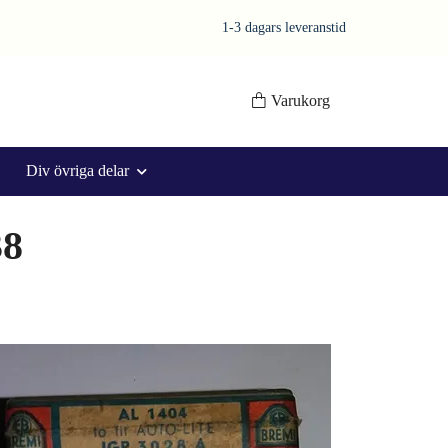
1-3 dagars leveranstid
Varukorg
Div övriga delar
38