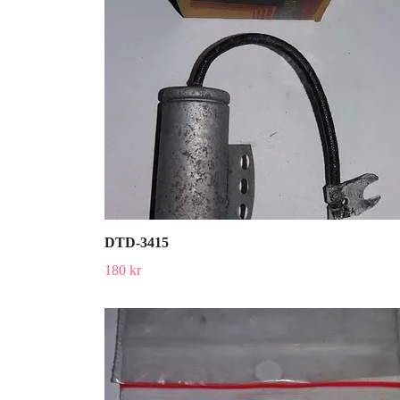
DTD-3415
180 kr