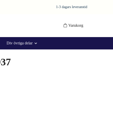
1-3 dagars leveranstid
Varukorg
Div övriga delar
937