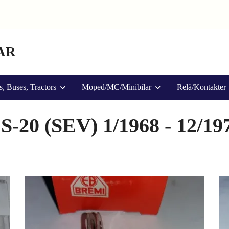
AR
s, Buses, Tractors
Moped/MC/Minibilar
Relä/Kontakter
S-20 (SEV) 1/1968 - 12/19