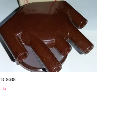
D-8638
0 kr