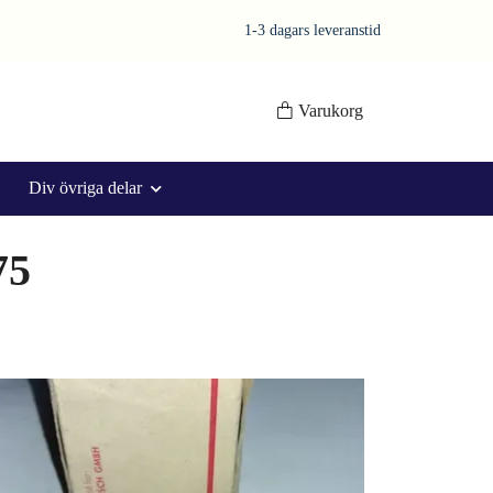
1-3 dagars leveranstid
Varukorg
Div övriga delar
75