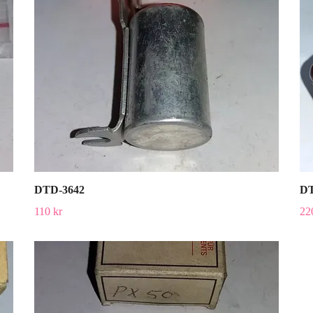
DTD-3642
DT
110 kr
22