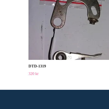
DTD-1319
320 kr