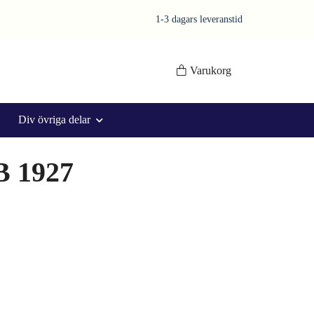
1-3 dagars leveranstid
Varukorg
Div övriga delar
 B 1927