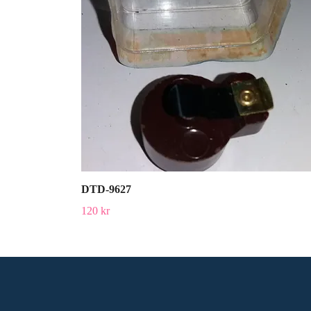
DTD-9627
120 kr