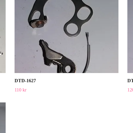
DTD-1627
DT
110 kr
12