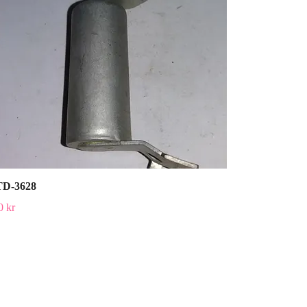
D-3628
0 kr