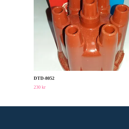
DTD-8052
230 kr