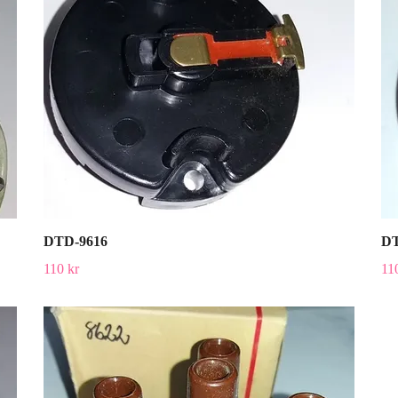
DTD-9616
DT
110 kr
11