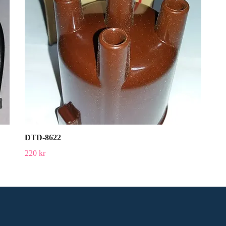
DTD-8622
220 kr