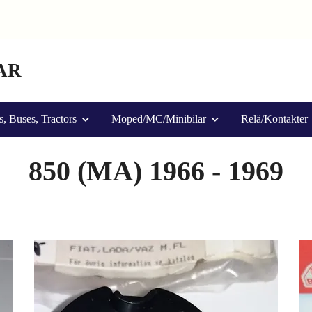
AR
s, Buses, Tractors
Moped/MC/Minibilar
Relä/Kontakter
850 (MA) 1966 - 1969