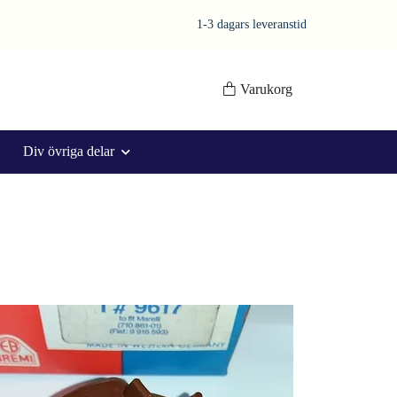
1-3 dagars leveranstid
Varukorg
Div övriga delar