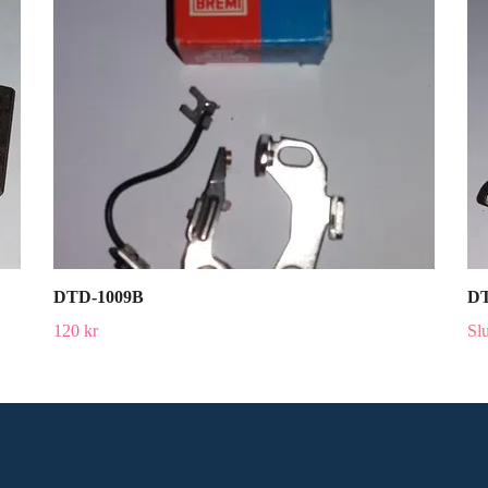
DTD-1009B
DT
120 kr
Slu