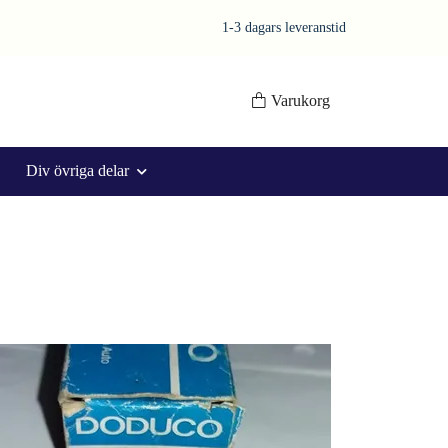
1-3 dagars leveranstid
Varukorg
Div övriga delar