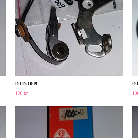
DTD-1009
DT
120 kr
10