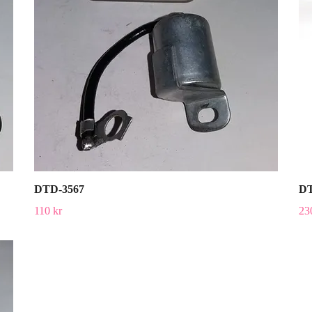
DTD-3567
DT
110 kr
23