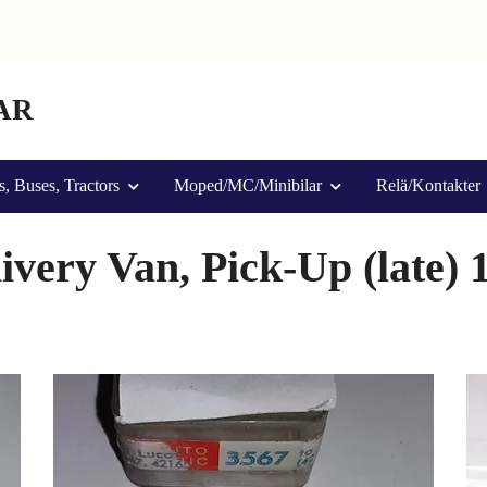
AR
s, Buses, Tractors
Moped/MC/Minibilar
Relä/Kontakter
ivery Van, Pick-Up (late) 