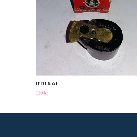
DTD-9551
110 kr